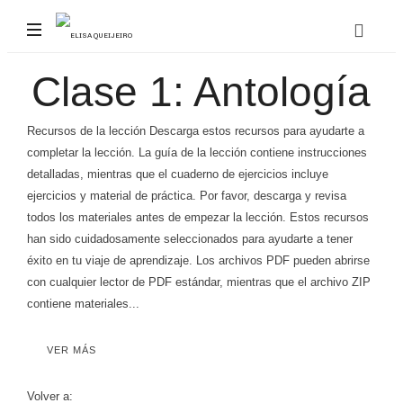
ELISA
Elisa
Clase 1: Antología
QUEIJEIRO
Queijeiro,
reconocida
conferencista
Recursos de la lección Descarga estos recursos para ayudarte a
mujer,
completar la lección. La guía de la lección contiene instrucciones
se
detalladas, mientras que el cuaderno de ejercicios incluye
ha
ejercicios y material de práctica. Por favor, descarga y revisa
convertido
todos los materiales antes de empezar la lección. Estos recursos
en
han sido cuidadosamente seleccionados para ayudarte a tener
la
éxito en tu viaje de aprendizaje. Los archivos PDF pueden abrirse
"storyteller"
con cualquier lector de PDF estándar, mientras que el archivo ZIP
de
contiene materiales...
México,
al
contar
VER MÁS
historias
con
Volver a: