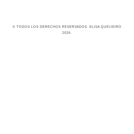
sentido
que
inspiran.
© TODOS LOS DERECHOS RESERVADOS. ELISA QUEIJEIRO
2026.